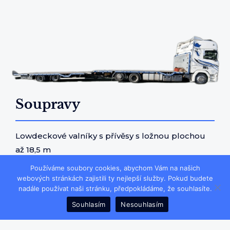
Soupravy
Lowdeckové valníky s přívěsy s ložnou plochou
až 18,5 m
Používáme soubory cookies, abychom Vám na našich
webových stránkách zajistili ty nejlepší služby. Pokud budete
nadále používat naši stránku, předpokládáme, že souhlasíte.
ZJISTIT VÍCE
Souhlasím
Nesouhlasím